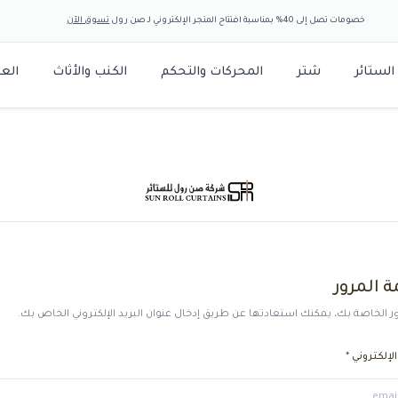
تصل إلى 40% بمناسبة افتتاح المتجر الإلكتروني لـ صن رول
تسوق الآن
شتر
المحركات والتحكم
الكنب والأثاث
العروض
ئر الكهربائية
شرائح الشتر
ائر تفصيل حسب الطلب
محركات الستائر
كلف الستائر والزينة
الكنب والمجالس
ريموتات وأجهزة ت
تائر خشبية
محركات ستائر رول
كنب مودرن
ئر اليدوية
المحركات والتحكم
تائر معدنية
محركات ستائر قماش
كنب ملكي
تائر عمودية
كنب الركن الامريكي
أجهزة الربط الذكي (Bridges)
تائر الزيبرا
مجالس عربية
تائر روماني
ور
ائر بلاستيك
 بك، يمكنك استعادتها عن طريق إدخال عنوان البريد الإلكتروني الخاص بك.
ني