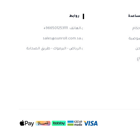
دة
روابط
الهاتف: 966501253111+
ة
sales@sunroll.com.sa
الرياض - اليرموك - طريق الصحابة