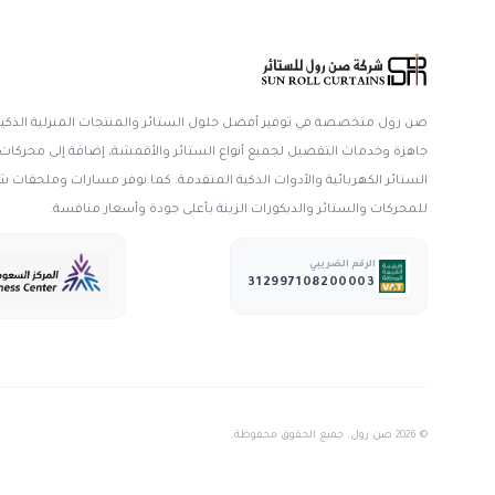
 رول متخصصة في توفير أفضل حلول الستائر والمنتجات المنزلية الذكية. نقدم س
هزة وخدمات التفصيل لجميع أنواع الستائر والأقمشة، إضافة إلى محركات وموتورا
ستائر الكهربائية والأدوات الذكية المتقدمة. كما نوفر مسارات وملحقات شاملة
محركات والستائر والديكورات الزينة بأعلى جودة وأسعار منافسة.
الرقم الضريبي
312997108200003